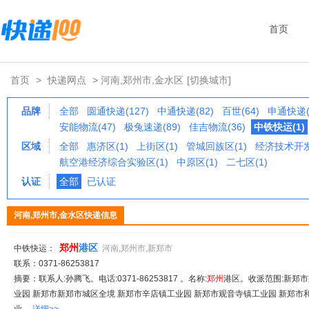
首页
首页
>
快递网点
> 河南,郑州市,金水区
[切换城市]
品牌
全部
圆通快递(127)
中通快递(82)
百世(64)
申通快递(
安能物流(47)
极兔速递(89)
佳吉物流(36)
中铁快运(1)
区域
全部
惠济区(1)
上街区(1)
管城回族区(1)
经济技术开发
航空港经济综合实验区(1)
中原区(1)
二七区(1)
认证
全部
已认证
河南,郑州市,金水区快递信息
郑州
港区
中铁快运：
河南,郑州市,新郑市
联系：0371-86253817
摘要：联系人:孙腾飞。电话:0371-86253817 。名称:
郑州
港区。收派范围:新郑
业园 新郑市新郑市城区全境 新郑市辛店镇工业园 新郑市观音寺镇工业园 新郑市