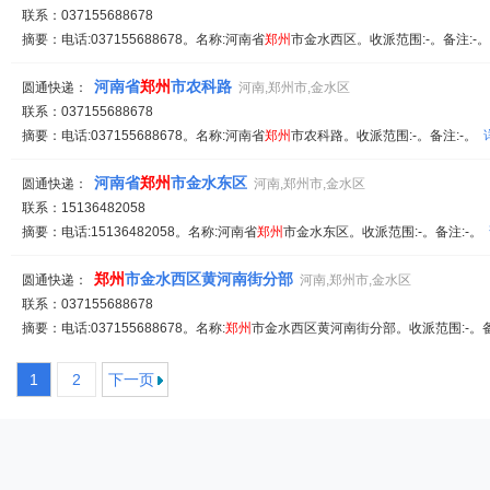
联系：037155688678
摘要：电话:037155688678。名称:河南省
郑州
市金水西区。收派范围:-。备注:-
河南省
郑州
市农科路
圆通快递：
河南,郑州市,金水区
联系：037155688678
摘要：电话:037155688678。名称:河南省
郑州
市农科路。收派范围:-。备注:-。
河南省
郑州
市金水东区
圆通快递：
河南,郑州市,金水区
联系：15136482058
摘要：电话:15136482058。名称:河南省
郑州
市金水东区。收派范围:-。备注:-。
郑州
市金水西区黄河南街分部
圆通快递：
河南,郑州市,金水区
联系：037155688678
摘要：电话:037155688678。名称:
郑州
市金水西区黄河南街分部。收派范围:-。备
1
2
下一页