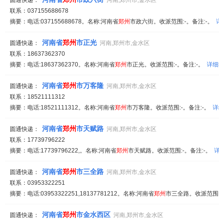
圆通快递：
河南,郑州市,金水区
联系：037155688678
摘要：电话:037155688678。名称:河南省
郑州
市政六街。收派范围:-。备注:-。
河南省
郑州
市正光
圆通快递：
河南,郑州市,金水区
联系：18637362370
摘要：电话:18637362370。名称:河南省
郑州
市正光。收派范围:-。备注:-。
详细
河南省
郑州
市万客隆
圆通快递：
河南,郑州市,金水区
联系：18521111312
摘要：电话:18521111312。名称:河南省
郑州
市万客隆。收派范围:-。备注:-。
详
河南省
郑州
市天赋路
圆通快递：
河南,郑州市,金水区
联系：17739796222
摘要：电话:17739796222,。名称:河南省
郑州
市天赋路。收派范围:-。备注:-。
详
河南省
郑州
市三全路
圆通快递：
河南,郑州市,金水区
联系：03953322251
摘要：电话:03953322251,18137781212。名称:河南省
郑州
市三全路。收派范围:
河南省
郑州
市金水西区
圆通快递：
河南,郑州市,金水区