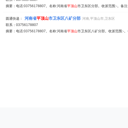
摘要：电话:03756178807。名称:河南省
平顶山
市卫东区分部。收派范围:-。备注
河南省
平顶山
市卫东区八矿分部
圆通快递：
河南,平顶山市,卫东区
联系：03756178807
摘要：电话:03756178807。名称:河南省
平顶山
市卫东区八矿分部。收派范围:-。