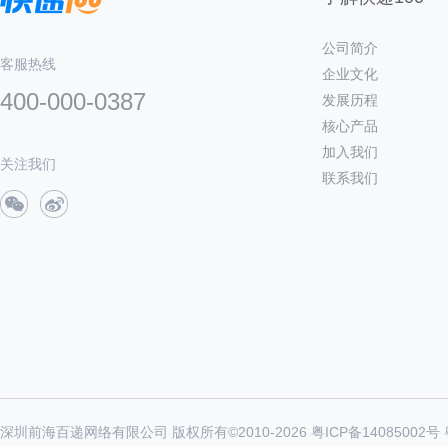
公司简介
客服热线
企业文化
400-000-0387
发展历程
核心产品
加入我们
关注我们
联系我们
深圳前海百递网络有限公司 版权所有©2010-
2026
粤ICP备14085002号