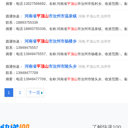
摘要：电话:13027566692。名称:河南省
平顶山
市汝州市焦村乡。收派范围:-。备
河南省
平顶山
市汝州市温泉镇
圆通快递：
河南,平顶山市,汝州市
联系：18893755336
摘要：电话:18893755336。名称:河南省
平顶山
市汝州市温泉镇。收派范围:-。备
河南省
平顶山
市汝州市杨楼乡
圆通快递：
河南,平顶山市,汝州市
联系：13949475557
摘要：电话:13949475557。名称:河南省
平顶山
市汝州市杨楼乡。收派范围:-。备
河南省
平顶山
市汝州市陵头乡
圆通快递：
河南,平顶山市,汝州市
联系：13949477709
摘要：电话:13949477709。名称:河南省
平顶山
市汝州市陵头乡。收派范围:-。备
1
2
下一页
了解快递100