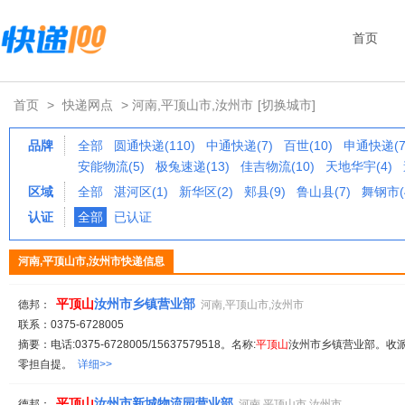
首页
首页
>
快递网点
> 河南,平顶山市,汝州市
[切换城市]
品牌
全部
圆通快递(110)
中通快递(7)
百世(10)
申通快递(7
安能物流(5)
极兔速递(13)
佳吉物流(10)
天地华宇(4)
区域
全部
湛河区(1)
新华区(2)
郏县(9)
鲁山县(7)
舞钢市(
认证
全部
已认证
河南,平顶山市,汝州市快递信息
平顶山
汝州市乡镇营业部
德邦：
河南,平顶山市,汝州市
联系：0375-6728005
摘要：电话:0375-6728005/15637579518。名称:
平顶山
汝州市乡镇营业部。收派范
零担自提。
详细>>
平顶山
汝州市新城物流园营业部
德邦：
河南,平顶山市,汝州市