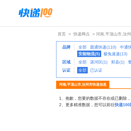
首页
>
快递网点
> 河南,平顶山市,汝
品牌
全部
圆通快递(110)
中通快
安能物流(5)
极兔速递(13)
区域
全部
湛河区(1)
郏县(1)
鲁
认证
全部
已认证
河南,平顶山市,汝州市快递信息
1、抱歉，您要的数据不存在或已删除
2、更多精准数据，您可以前往
快递10