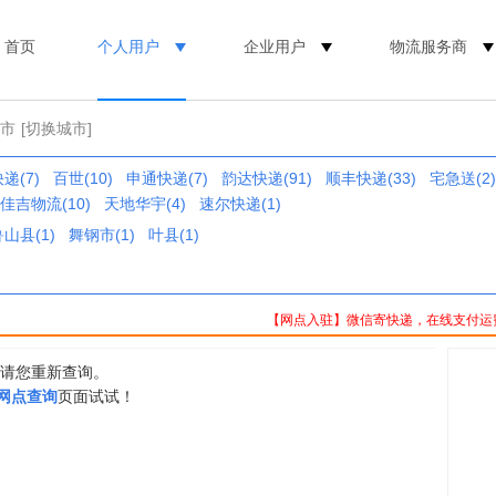
首页
个人用户
企业用户
物流服务商
州市
[切换城市]
递(7)
百世(10)
申通快递(7)
韵达快递(91)
顺丰快递(33)
宅急送(2)
佳吉物流(10)
天地华宇(4)
速尔快递(1)
山县(1)
舞钢市(1)
叶县(1)
【网点入驻】微信寄快递，在线支付运
，请您重新查询。
0网点查询
页面试试！