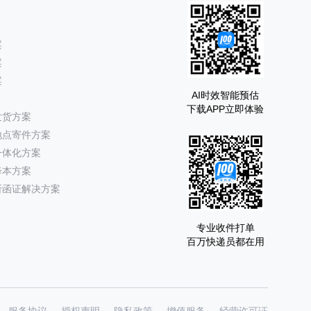
案
案
案
AI时效智能预估
下载APP立即体验
发货方案
地点寄件方案
一体化方案
降本方案
所函证解决方案
专业收件打单
百万快递员都在用