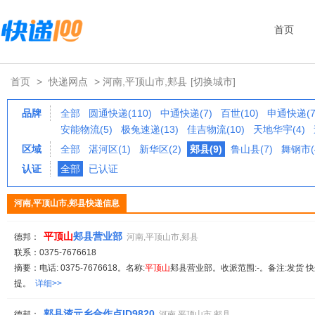
首页
首页
>
快递网点
> 河南,平顶山市,郏县
[切换城市]
品牌
全部
圆通快递(110)
中通快递(7)
百世(10)
申通快递(7
安能物流(5)
极兔速递(13)
佳吉物流(10)
天地华宇(4)
区域
全部
湛河区(1)
新华区(2)
郏县(9)
鲁山县(7)
舞钢市(
认证
全部
已认证
河南,平顶山市,郏县快递信息
平顶山
郏县营业部
德邦：
河南,平顶山市,郏县
联系：0375-7676618
摘要：电话: 0375-7676618。名称:
平顶山
郏县营业部。收派范围:-。备注:发货 
提。
详细>>
郏县渣元乡合作点ID9820
德邦：
河南,平顶山市,郏县