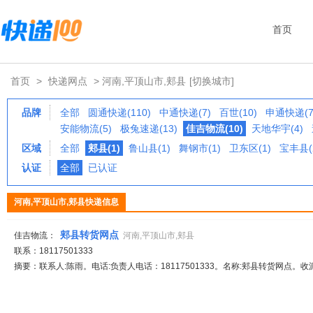
首页
首页
>
快递网点
> 河南,平顶山市,郏县
[切换城市]
品牌
全部
圆通快递(110)
中通快递(7)
百世(10)
申通快递(7
安能物流(5)
极兔速递(13)
佳吉物流(10)
天地华宇(4)
区域
全部
郏县(1)
鲁山县(1)
舞钢市(1)
卫东区(1)
宝丰县(
认证
全部
已认证
河南,平顶山市,郏县快递信息
郏县转货网点
佳吉物流：
河南,平顶山市,郏县
联系：18117501333
摘要：联系人:陈雨。电话:负责人电话：18117501333。名称:郏县转货网点。收派