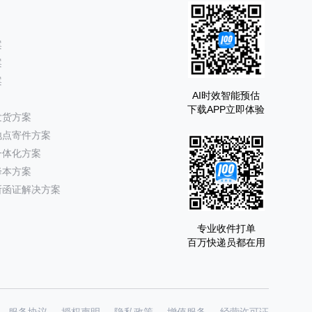
案
案
案
AI时效智能预估
下载APP立即体验
发货方案
地点寄件方案
一体化方案
降本方案
所函证解决方案
专业收件打单
百万快递员都在用