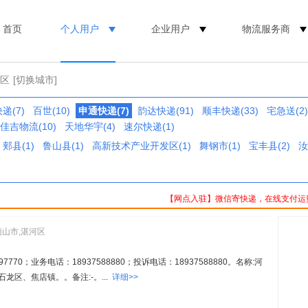
首页
个人用户
企业用户
物流服务商
河区
[切换城市]
递(7)
百世(10)
申通快递(7)
韵达快递(91)
顺丰快递(33)
宅急送(2)
佳吉物流(10)
天地华宇(4)
速尔快递(1)
郏县(1)
鲁山县(1)
高新技术产业开发区(1)
舞钢市(1)
宝丰县(2)
汝
【网点入驻】微信寄快递，在线支付运
顶山市,湛河区
770；业务电话：18937588880；投诉电话：18937588880。名称:河
龙区、焦店镇。。备注:-。...
详细>>