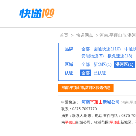
首页
>
快递网点
> 河南,平顶山市,湛
品牌
全部
圆通快递(110)
中通快
安能物流(5)
极兔速递(13)
区域
全部
新华区(1)
湛河区(1)
认证
全部
已认证
河南,平顶山市,湛河区快递信息
河南
平顶山
新城公司
申通快递：
河南,平
联系：0375-7097770
摘要：联系人:谢东。电话:查件电话：0375-7097
南
平顶山
新城公司。收派范围:
平顶山
新城区、石