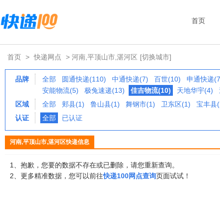
首页
首页
>
快递网点
> 河南,平顶山市,湛河区
[切换城市]
品牌
全部
圆通快递(110)
中通快递(7)
百世(10)
申通快递(7
安能物流(5)
极兔速递(13)
佳吉物流(10)
天地华宇(4)
区域
全部
郏县(1)
鲁山县(1)
舞钢市(1)
卫东区(1)
宝丰县(
认证
全部
已认证
河南,平顶山市,湛河区快递信息
1、抱歉，您要的数据不存在或已删除，请您重新查询。
2、更多精准数据，您可以前往
快递100网点查询
页面试试！