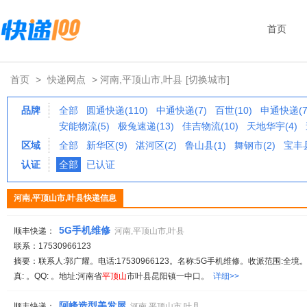
首页
首页
>
快递网点
> 河南,平顶山市,叶县
[切换城市]
品牌
全部
圆通快递(110)
中通快递(7)
百世(10)
申通快递(7
安能物流(5)
极兔速递(13)
佳吉物流(10)
天地华宇(4)
区域
全部
新华区(9)
湛河区(2)
鲁山县(1)
舞钢市(2)
宝丰县
认证
全部
已认证
河南,平顶山市,叶县快递信息
5G手机维修
顺丰快递：
河南,平顶山市,叶县
联系：17530966123
摘要：联系人:郭广耀。电话:17530966123。名称:5G手机维修。收派范围:全境。备注
真: 。QQ: 。地址:河南省
平顶山
市叶县昆阳镇一中口。
详细>>
阿峰造型美发屋
顺丰快递：
河南,平顶山市,叶县