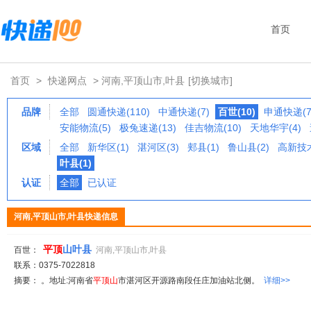
首页
首页
>
快递网点
> 河南,平顶山市,叶县
[切换城市]
品牌
全部
圆通快递(110)
中通快递(7)
百世(10)
申通快递(7
安能物流(5)
极兔速递(13)
佳吉物流(10)
天地华宇(4)
区域
全部
新华区(1)
湛河区(3)
郏县(1)
鲁山县(2)
高新技术
叶县(1)
认证
全部
已认证
河南,平顶山市,叶县快递信息
平顶
山叶县
百世：
河南,平顶山市,叶县
联系：0375-7022818
摘要： 。地址:河南省
平顶山
市湛河区开源路南段任庄加油站北侧。
详细>>