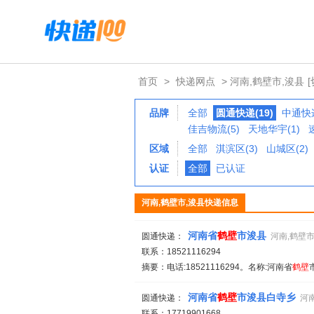
首页
>
快递网点
> 河南,鹤壁市,浚县
品牌
全部
圆通快递(19)
中通快递
佳吉物流(5)
天地华宇(1)
区域
全部
淇滨区(3)
山城区(2)
认证
全部
已认证
河南,鹤壁市,浚县快递信息
河南省
鹤
壁
市浚县
圆通快递：
河南,鹤壁市
联系：18521116294
摘要：电话:18521116294。名称:河南省
鹤
壁
河南省
鹤
壁
市浚县白寺乡
圆通快递：
河南
联系：17719901668