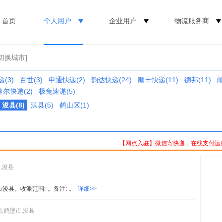
首页
个人用户
企业用户
物流服务商
[切换城市]
(3)
百世(3)
申通快递(2)
韵达快递(24)
顺丰快递(11)
德邦(11)
速尔快递(2)
极兔速递(5)
浚县(8)
淇县(5)
鹤山区(1)
【网点入驻】微信寄快递，在线支付运
,浚县
市浚县。收派范围:-。备注:-。
详细>>
,鹤壁市,浚县