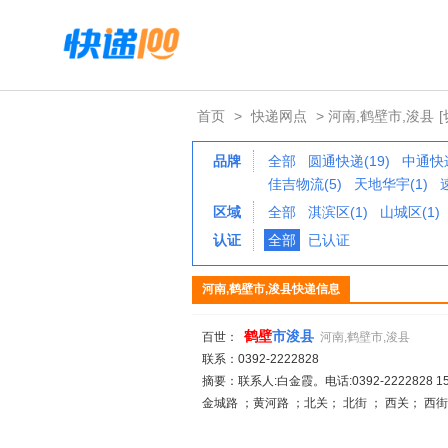
首页
>
快递网点
> 河南,鹤壁市,浚县
品牌
全部
圆通快递(19)
中通快递
佳吉物流(5)
天地华宇(1)
区域
全部
淇滨区(1)
山城区(1)
认证
全部
已认证
河南,鹤壁市,浚县快递信息
鹤
壁
市浚县
百世：
河南,鹤壁市,浚县
联系：0392-2222828
摘要：联系人:白金霞。电话:0392-2222828 15
金城路 ；黄河路 ；北关； 北街 ； 西关； 西街