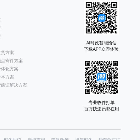
案
案
案
AI时效智能预估
下载APP立即体验
发货方案
地点寄件方案
一体化方案
降本方案
所函证解决方案
专业收件打单
百万快递员都在用