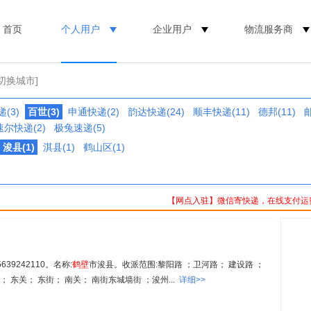
首页
个人用户
企业用户
物流服务商
[切换城市]
(3)
百世(3)
申通快递(2)
韵达快递(24)
顺丰快递(11)
德邦(11)
速尔快递(2)
极兔速递(5)
浚县(1)
淇县(1)
鹤山区(1)
【网点入驻】微信寄快递，在线支付运
639242110。名称:
鹤
壁
市浚县。收派范围:黎阳路 ；卫河路； 建设路 ；
； 东关； 东街； 南关； 南街东城墙街 ；浚州...
详细>>