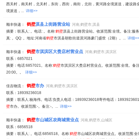
西关村，南关村，北关村，东街，西街，南街，北街，黄河路全境派送，建设路
境派送，...
详细>>
鹤
壁
淇县上街路营业站
顺丰快递：
河南,鹤壁市,淇县
摘要：联系人: 。电话: 。名称:
鹤
壁
淇县上街路营业站。收派范围:全境。备注:服务时间
真: 。QQ: 。地址:河南省
鹤
壁
市淇县朝歌街道淇河路豪门盛世（2期）。...
详细>
鹤
壁
市淇滨区大赉店村营业点
顺丰快递：
河南,鹤壁市,淇滨区
联系：6857021
摘要：电话:6857021。名称:
鹤
壁
市淇滨区大赉店村营业点。收派范围:全境。备注:服
20:00。。
详细>>
鹤
壁
市办
佳吉物流：
河南,鹤壁市,淇滨区
联系：18939236018
摘要：联系人:杨海伟。电话:负责人电话：18939236018寄件电话：1893923601
壁
市办。收派范围:-。备注:-。...
详细>>
鹤
壁
市山城区农商城营业点
顺丰快递：
河南,鹤壁市,山城区
联系：6856518
摘要：联系人: 。电话:6856518。名称:
鹤
壁
市山城区农商城营业点。收派范围:全