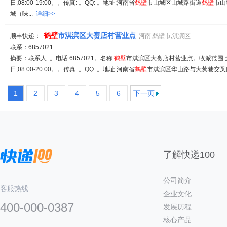
日,08:00-19:00。。传真: 。QQ: 。地址:河南省
鹤
壁
市山城区山城路街道
鹤
壁
市山
城（味...
详细>>
鹤
壁
市淇滨区大赉店村营业点
顺丰快递：
河南,鹤壁市,淇滨区
联系：6857021
摘要：联系人: 。电话:6857021。名称:
鹤
壁
市淇滨区大赉店村营业点。收派范围:
日,08:00-20:00。。传真: 。QQ: 。地址:河南省
鹤
壁
市淇滨区华山路与大荚巷交叉口
1
2
3
4
5
6
下一页
了解快递100
公司简介
客服热线
企业文化
400-000-0387
发展历程
核心产品