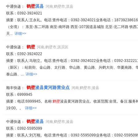
鹤
壁
淇县
中通快递：
河南,鹤壁市,淇县
联系：0392-3924021
摘要：联系人:王永礼。电话:查件电话：0392-3924021业务电话：1873923861
（全境）： 东至-东二环路 南至-南环路 西至-107国道县城段 北至-北二环路 
天...
详细>>
鹤
壁
中通快递：
河南,鹤壁市,淇滨区
联系：0392-3924022
摘要：联系人:马朝立。电话:查件电话：0392-3924022业务电话：0392-332221
（新区）：站前街、金山路、太行路、华山路、黄山路、兴鹤大街、华夏南路、
泰山路、...
详细>>
鹤
壁
浚县黄河路营业点
顺丰快递：
河南,鹤壁市,浚县
联系：6999945
摘要：电话:6999945。名称:
鹤
壁
浚县黄河路营业点。收派范围:全境。备注:服务时间
19:00。。
详细>>
鹤
壁
浚县
中通快递：
河南,鹤壁市,浚县
联系：0392-5595099
摘要：联系人:刘万顺。电话:查件电话：0392-5595099业务电话：0392-559509