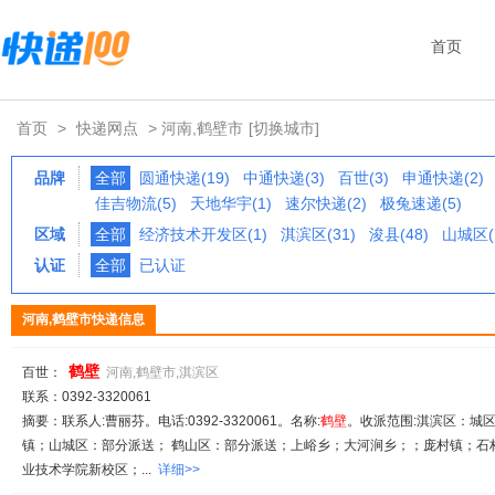
首页
首页
>
快递网点
> 河南,鹤壁市
[切换城市]
品牌
全部
圆通快递(19)
中通快递(3)
百世(3)
申通快递(2)
佳吉物流(5)
天地华宇(1)
速尔快递(2)
极兔速递(5)
区域
全部
经济技术开发区(1)
淇滨区(31)
浚县(48)
山城区(
认证
全部
已认证
河南,鹤壁市快递信息
鹤
壁
百世：
河南,鹤壁市,淇滨区
联系：0392-3320061
摘要：联系人:曹丽芬。电话:0392-3320061。名称:
鹤
壁
。收派范围:淇滨区：城
镇；山城区：部分派送； 鹤山区：部分派送；上峪乡；大河涧乡；；庞村镇；石
业技术学院新校区；...
详细>>