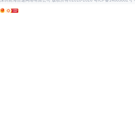
深圳前海百递网络有限公司 版权所有©2010-
2026
粤ICP备14085002号