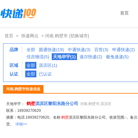
首页
首页
>
快递网点
> 河南,鹤壁市
[切换城市]
品牌
全部
圆通快递(19)
中通快递(3)
百世(3)
申通快递(2)
佳吉物流(5)
天地华宇(1)
速尔快递(2)
极兔速递(5)
区域
全部
淇滨区(1)
认证
全部
已认证
河南,鹤壁市快递信息
鹤
壁
淇滨区黎阳东路分公司
天地华宇：
河南,鹤壁市,淇滨区
联系：18939270620
摘要：电话:18939270620。名称:
鹤
壁
淇滨区黎阳东路分公司。收派范围:-。备注
货。
详细>>