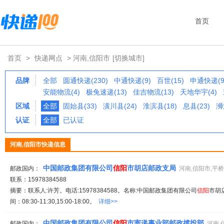
首页
首页
>
快递网点
> 河南,信阳市
[切换城市]
品牌
全部
圆通快递(230)
中通快递(9)
百世(15)
申通快递(9
安能物流(4)
极兔速递(13)
佳吉物流(13)
天地华宇(4)
区域
全部
固始县(33)
潢川县(24)
淮滨县(18)
息县(23)
浉
认证
全部
已认证
河南,信阳市快递信息
中国邮政集团有限公司
信阳
市胡店邮政支局
邮政国内：
河南,信阳市,平
联系：15978384588
摘要：联系人:许芳。电话:15978384588。名称:中国邮政集团有限公司
信阳
市胡
间：08:30-11:30,15:00-18:00。
详细>>
中国邮政集团有限公司
信阳
市寄递事业部邮政揽投部
邮政国内：
河南,