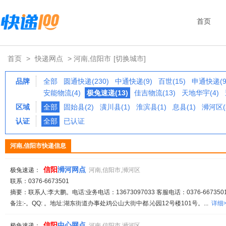
首页
首页
>
快递网点
> 河南,信阳市
[切换城市]
品牌
全部
圆通快递(230)
中通快递(9)
百世(15)
申通快递(9
安能物流(4)
极兔速递(13)
佳吉物流(13)
天地华宇(4)
区域
全部
固始县(2)
潢川县(1)
淮滨县(1)
息县(1)
浉河区(
认证
全部
已认证
河南,信阳市快递信息
信阳
浉河网点
极兔速递：
河南,信阳市,浉河区
联系：0376-6673501
摘要：联系人:李大鹏。电话:业务电话：13673097033 客服电话：0376-667350
备注:-。QQ: 。地址:湖东街道办事处鸡公山大街中都.沁园12号楼101号。...
详细>
信阳
中心网点
极兔速递：
河南,信阳市,浉河区