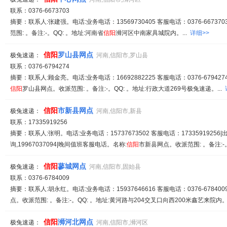
联系：0376-6673703
摘要：联系人:张建强。电话:业务电话：13569730405 客服电话：0376-66737
范围: 。备注:-。QQ: 。地址:河南省
信阳
浉河区中南家具城院内。...
详细>>
信阳
罗山县网点
极兔速递：
河南,信阳市,罗山县
联系：0376-6794274
摘要：联系人:顾金亮。电话:业务电话：16692882225 客服电话：0376-6794274,18
信阳
罗山县网点。收派范围: 。备注:-。QQ: 。地址:行政大道269号极兔速递。...
信阳
市新县网点
极兔速递：
河南,信阳市,新县
联系：17335919256
摘要：联系人:张明。电话:业务电话：15737673502 客服电话：17335919256|出港
询,19967037094|晚间值班客服电话。名称:
信阳
市新县网点。收派范围: 。备注:-。Q
信阳
蓼城网点
极兔速递：
河南,信阳市,固始县
联系：0376-6784009
摘要：联系人:胡永红。电话:业务电话：15937646616 客服电话：0376-6784009,0
点。收派范围: 。备注:-。QQ: 。地址:黄河路与204交叉口向西200米鑫艺来院内。.
信阳
浉河北网点
极兔速递：
河南,信阳市,浉河区