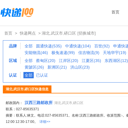
首页
首页
>
快递网点
> 湖北,武汉市,硚口区
[切换城市]
品牌
全部
圆通快递(535)
中通快递(104)
百世(92)
申通快递(
安能物流(46)
极兔速递(99)
佳吉物流(9)
天地华宇(19)
区域
全部
蔡甸区(20)
江岸区(20)
江夏区(35)
东西湖区(12)
黄陂区(26)
新洲区(21)
洪山区(23)
认证
全部
已认证
湖北,武汉市,硚口区快递信息
汉西三路邮政所
邮政国内：
湖北,武汉市,硚口区
联系：027-85635371
摘要：联系人:林文。电话:027-85635371。名称:汉西三路邮政所。收派范围:-。
12:00 12:30-17:00。
详细>>