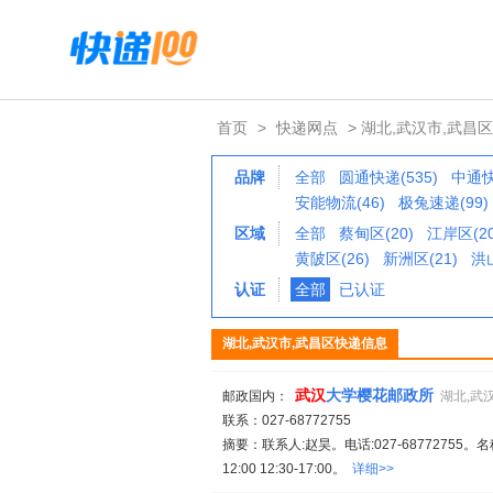
首页
>
快递网点
> 湖北,武汉市,武昌区
品牌
全部
圆通快递(535)
中通快
安能物流(46)
极兔速递(99)
区域
全部
蔡甸区(20)
江岸区(20
黄陂区(26)
新洲区(21)
洪山
认证
全部
已认证
湖北,武汉市,武昌区快递信息
武汉
大学樱花邮政所
邮政国内：
湖北,武
联系：027-68772755
摘要：联系人:赵昊。电话:027-68772755。名
12:00 12:30-17:00。
详细>>