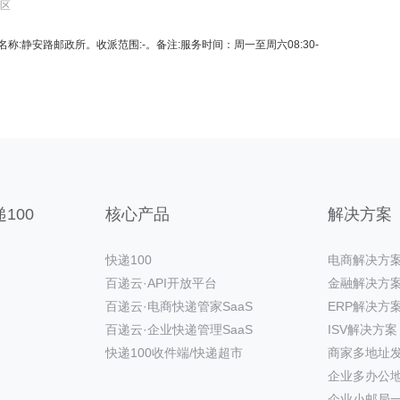
昌区
7。名称:静安路邮政所。收派范围:-。备注:服务时间：周一至周六08:30-
100
核心产品
解决方案
快递100
电商解决方
百递云·API开放平台
金融解决方
百递云·电商快递管家SaaS
ERP解决方
百递云·企业快递管理SaaS
ISV解决方案
快递100收件端/快递超市
商家多地址
企业多办公
企业小邮局