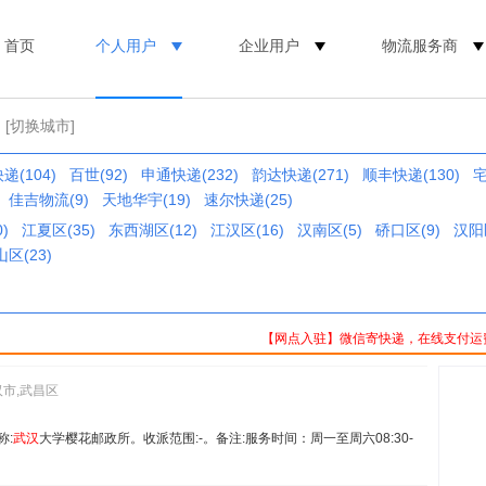
首页
个人用户
企业用户
物流服务商
[切换城市]
递(104)
百世(92)
申通快递(232)
韵达快递(271)
顺丰快递(130)
宅
佳吉物流(9)
天地华宇(19)
速尔快递(25)
)
江夏区(35)
东西湖区(12)
江汉区(16)
汉南区(5)
硚口区(9)
汉阳区
区(23)
【网点入驻】微信寄快递，在线支付运
汉市,武昌区
称:
武汉
大学樱花邮政所。收派范围:-。备注:服务时间：周一至周六08:30-