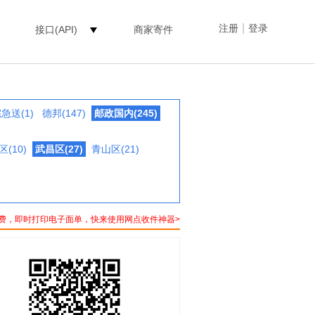
|
注册
登录
接口(API)
商家寄件
急送(1)
德邦(147)
邮政国内(245)
(10)
武昌区(27)
青山区(21)
费，即时打印电子面单，快来使用网点收件神器>