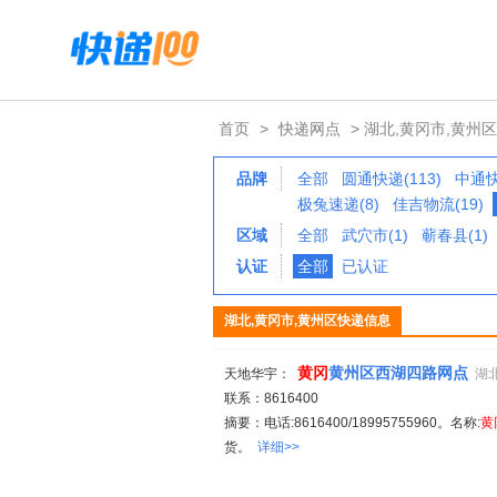
首页
>
快递网点
> 湖北,黄冈市,黄州区
品牌
全部
圆通快递(113)
中通快
极兔速递(8)
佳吉物流(19)
区域
全部
武穴市(1)
蕲春县(1)
认证
全部
已认证
湖北,黄冈市,黄州区快递信息
黄冈
黄州区西湖四路网点
天地华宇：
湖
联系：8616400
摘要：电话:8616400/18995755960。名称:
黄
货。
详细>>