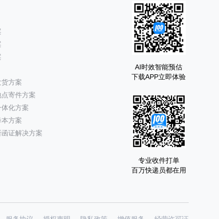
案
案
案
AI时效智能预估
下载APP立即体验
发货方案
地点寄件方案
一体化方案
降本方案
所函证解决方案
专业收件打单
百万快递员都在用