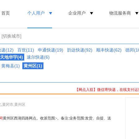
首页
个人用户
企业用户
物流服务商
[切换城市]
递(12)
百世(11)
申通快递(19)
韵达快递(92)
顺丰快递(62)
德邦(1
天地华宇(4)
速尔快递(6)
黄梅县(1)
黄州区(1)
【网点入驻】微信寄快递，在线支付运
北,黄冈市,黄州区
冈
黄州区西湖四路网点。收派范围:-。备注:业务范围:发货、自提、送