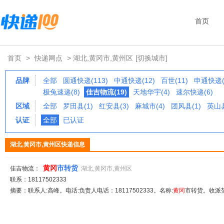
首页
首页
>
快递网点
> 湖北,黄冈市,黄州区
[切换城市]
品牌
全部
圆通快递(113)
中通快递(12)
百世(11)
申通快递(
极兔速递(8)
佳吉物流(19)
天地华宇(4)
速尔快递(6)
区域
全部
罗田县(1)
红安县(3)
麻城市(4)
团风县(1)
英山县
认证
全部
已认证
湖北,黄冈市,黄州区快递信息
黄冈
市转货
佳吉物流：
湖北,黄冈市,黄州区
联系：18117502333
摘要：联系人:高峰。电话:负责人电话：18117502333。名称:
黄冈
市转货。收派范