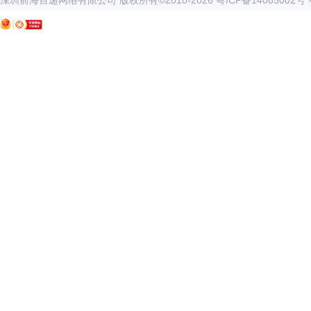
深圳前海百递网络有限公司 版权所有©2010-
2026
粤ICP备14085002号