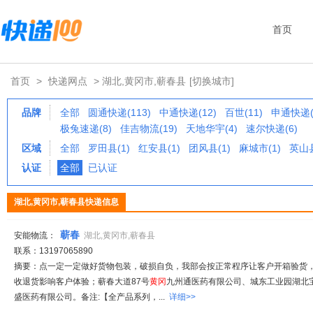
首页
首页
>
快递网点
> 湖北,黄冈市,蕲春县
[切换城市]
品牌
全部
圆通快递(113)
中通快递(12)
百世(11)
申通快递(
极兔速递(8)
佳吉物流(19)
天地华宇(4)
速尔快递(6)
区域
全部
罗田县(1)
红安县(1)
团风县(1)
麻城市(1)
英山县
认证
全部
已认证
湖北,黄冈市,蕲春县快递信息
蕲春
安能物流：
湖北,黄冈市,蕲春县
联系：13197065890
摘要：点一定一定做好货物包装，破损自负，我部会按正常程序让客户开箱验货
收退货影响客户体验；蕲春大道87号
黄冈
九州通医药有限公司、城东工业园湖北
盛医药有限公司。备注:【全产品系列，...
详细>>