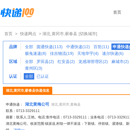
首页
首页
>
快递网点
> 湖北,黄冈市,蕲春县
[切换城市]
品牌
全部
圆通快递(113)
中通快递(12)
百世(11)
申通快递(
极兔速递(8)
佳吉物流(19)
天地华宇(4)
速尔快递(6)
区域
全部
罗田县(2)
红安县(2)
龙感湖管理区(2)
麻城市(2)
黄州区(3)
认证
全部
已认证
湖北,黄冈市,蕲春县快递信息
湖北黄梅公司
申通快递：
湖北,黄冈市,黄梅县
联系：0713-3329111
摘要：联系人:王艳。电话:查件电话：0713-3329111；业务电话：0713-332911
湖北黄梅公司。收派范围:镇派送,村组一律不派送：下新镇、停前镇、濯港镇、