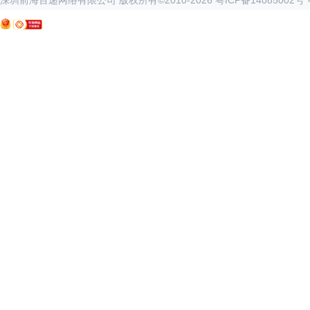
深圳前海百递网络有限公司 版权所有©2010-
2026
粤ICP备14085002号