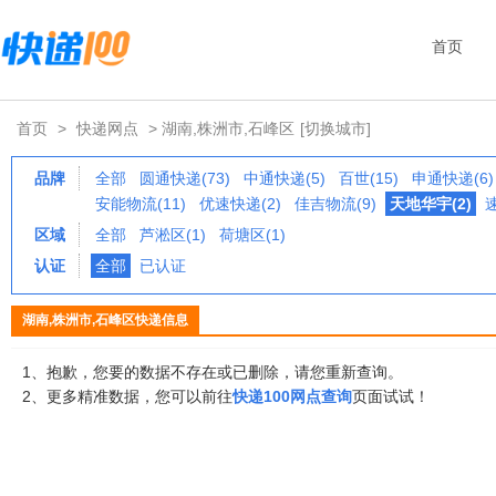
首页
首页
>
快递网点
> 湖南,株洲市,石峰区
[切换城市]
品牌
全部
圆通快递(73)
中通快递(5)
百世(15)
申通快递(6)
安能物流(11)
优速快递(2)
佳吉物流(9)
天地华宇(2)
区域
全部
芦淞区(1)
荷塘区(1)
认证
全部
已认证
湖南,株洲市,石峰区快递信息
1、抱歉，您要的数据不存在或已删除，请您重新查询。
2、更多精准数据，您可以前往
快递100网点查询
页面试试！