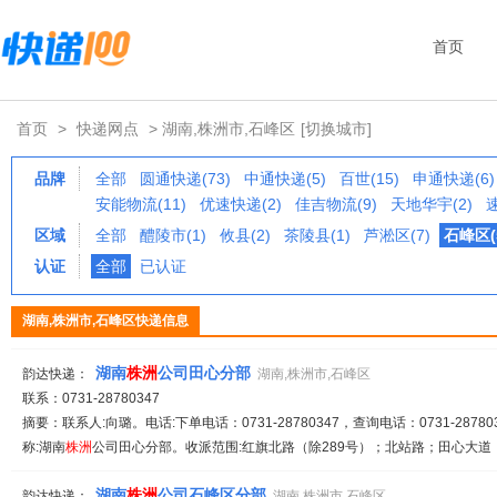
首页
首页
>
快递网点
> 湖南,株洲市,石峰区
[切换城市]
品牌
全部
圆通快递(73)
中通快递(5)
百世(15)
申通快递(6)
安能物流(11)
优速快递(2)
佳吉物流(9)
天地华宇(2)
区域
全部
醴陵市(1)
攸县(2)
茶陵县(1)
芦淞区(7)
石峰区(
认证
全部
已认证
湖南,株洲市,石峰区快递信息
湖南
株
洲
公司田心分部
韵达快递：
湖南,株洲市,石峰区
联系：0731-28780347
摘要：联系人:向璐。电话:下单电话：0731-28780347，查询电话：0731-287803
称:湖南
株
洲
公司田心分部。收派范围:红旗北路（除289号）；北站路；田心大道；
湖南
株
洲
公司石峰区分部
韵达快递：
湖南,株洲市,石峰区