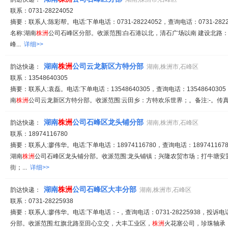
联系：0731-28224052
摘要：联系人:陈彩帮。电话:下单电话：0731-28224052，查询电话：0731-2822
名称:湖南
株
洲
公司石峰区分部。收派范围:白石港以北，清石广场以南 建设北路
峰...
详细>>
湖南
株
洲
公司云龙新区方特分部
韵达快递：
湖南,株洲市,石峰区
联系：13548640305
摘要：联系人:袁磊。电话:下单电话：13548640305，查询电话：13548640305
南
株
洲
公司云龙新区方特分部。收派范围:云田乡：方特欢乐世界；。备注:-。传真:-
湖南
株
洲
公司石峰区龙头铺分部
韵达快递：
湖南,株洲市,石峰区
联系：18974116780
摘要：联系人:廖伟华。电话:下单电话：18974116780，查询电话：1897411678
湖南
株
洲
公司石峰区龙头铺分部。收派范围:龙头铺镇；兴隆农贸市场；打牛塘安
街；...
详细>>
湖南
株
洲
公司石峰区大丰分部
韵达快递：
湖南,株洲市,石峰区
联系：0731-28225938
摘要：联系人:廖伟华。电话:下单电话：-，查询电话：0731-28225938，投诉电
分部。收派范围:红旗北路至田心立交，大丰工业区，
株
洲
火花塞公司，珍珠轴承