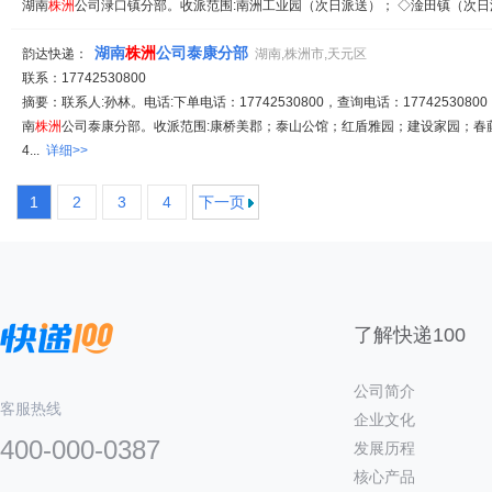
湖南
株
洲
公司渌口镇分部。收派范围:南洲工业园（次日派送）； ◇淦田镇（次日派送
湖南
株
洲
公司泰康分部
韵达快递：
湖南,株洲市,天元区
联系：17742530800
摘要：联系人:孙林。电话:下单电话：17742530800，查询电话：17742530800
南
株
洲
公司泰康分部。收派范围:康桥美郡；泰山公馆；红盾雅园；建设家园；春藤公
4...
详细>>
1
2
3
4
下一页
了解快递100
公司简介
客服热线
企业文化
400-000-0387
发展历程
核心产品