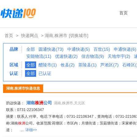
首页
首页
>
快递网点
> 湖南,株洲市
[切换城市]
品牌
全部
圆通快递(73)
中通快递(5)
百世(15)
申通快递(6)
安能物流(11)
优速快递(2)
佳吉物流(9)
天地华宇(2)
区域
全部
醴陵市(1)
攸县(2)
茶陵县(1)
芦淞区(7)
石峰区(
认证
全部
已认证
湖南,株洲市快递信息
湖南
株
洲
公司
韵达快递：
湖南,株洲市,天元区
联系：0731-22106347
摘要：联系人:付举。电话:下单电话：0731-22106347，查询电话：0731-221063
称:湖南
株
洲
公司。收派范围:荷塘区：市区内；月塘街道；茨菇塘街道；宋家桥
道； ...
详细>>