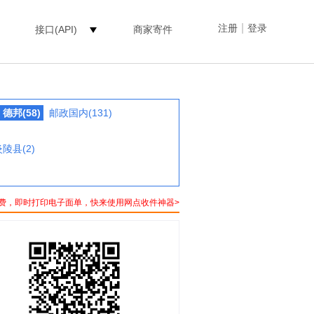
|
注册
登录
接口(API)
商家寄件
德邦(58)
邮政国内(131)
陵县(2)
费，即时打印电子面单，快来使用网点收件神器>