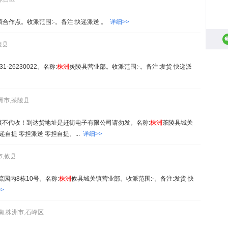
镇合作点。收派范围:-。备注:快递派送 。
详细>>
陵县
26230022。名称:
株
洲
炎陵县营业部。收派范围:-。备注:发货 快递派
洲市,茶陵县
收！乡镇不代收！到达货地址是赶街电子有限公司请勿发。名称:
株
洲
茶陵县城关
递自提 零担派送 零担自提。...
详细>>
市,攸县
物流园内8栋10号。名称:
株
洲
攸县城关镇营业部。收派范围:-。备注:发货 快
>
南,株洲市,石峰区