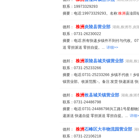
联系：19973329293
摘要：电话:19973329293。名称:
株
洲
县淦田
株
洲
炎陵县营业部
德邦：
湖南,株洲市,炎
联系：0731-26230022
摘要：电话:所有快递乡镇件不到付与代收。0731-
送 零担派送 零担自提。...
详细>>
株
洲
茶陵县城关镇营业部
德邦：
湖南,株
联系：0731-25233266
摘要：电话:0731-25233266 乡镇不代
镇营业部。收派范围:-。备注:发货 快递派送 快
株
洲
攸县城关镇营业部
德邦：
湖南,株洲
联系：0731-24486798
摘要：电话:0731-24486798兴工路1号星都
递派送 快递自提 零担派送 零担自提。...
详细>
株
洲
石峰区大丰物流园营业部
德邦：
湖
联系：0731-22106218