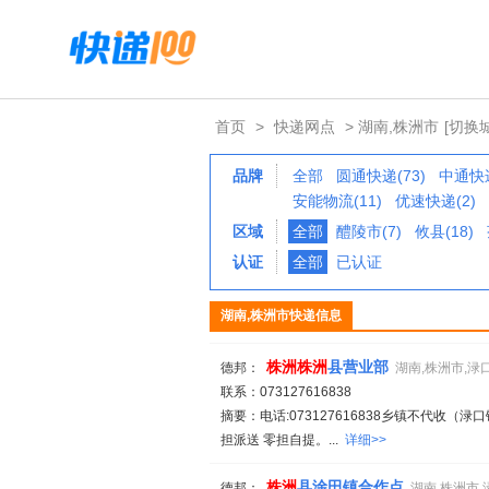
首页
>
快递网点
> 湖南,株洲市
[切换
品牌
全部
圆通快递(73)
中通快递
安能物流(11)
优速快递(2)
区域
全部
醴陵市(7)
攸县(18)
认证
全部
已认证
湖南,株洲市快递信息
株
洲
株
洲
县营业部
德邦：
湖南,株洲市,渌
联系：073127616838
摘要：电话:073127616838乡镇不代收（渌
担派送 零担自提。...
详细>>
株
洲
县淦田镇合作点
德邦：
湖南,株洲市,