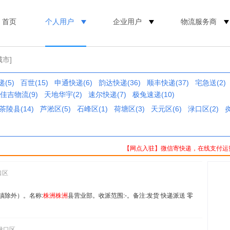
首页
个人用户
企业用户
物流服务商
城市]
(5)
百世(15)
申通快递(6)
韵达快递(36)
顺丰快递(37)
宅急送(2)
佳吉物流(9)
天地华宇(2)
速尔快递(7)
极兔速递(10)
茶陵县(14)
芦淞区(5)
石峰区(1)
荷塘区(3)
天元区(6)
渌口区(2)
炎
【网点入驻】微信寄快递，在线支付运
口区
口镇除外）。名称:
株
洲
株
洲
县营业部。收派范围:-。备注:发货 快递派送 零
渌口区