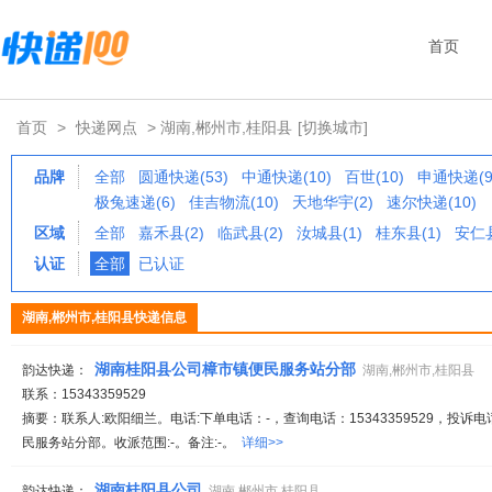
首页
首页
>
快递网点
> 湖南,郴州市,桂阳县
[切换城市]
品牌
全部
圆通快递(53)
中通快递(10)
百世(10)
申通快递(9
极兔速递(6)
佳吉物流(10)
天地华宇(2)
速尔快递(10)
区域
全部
嘉禾县(2)
临武县(2)
汝城县(1)
桂东县(1)
安仁县
认证
全部
已认证
湖南,郴州市,桂阳县快递信息
湖南桂阳县公司樟市镇便民服务站分部
韵达快递：
湖南,郴州市,桂阳县
联系：15343359529
摘要：联系人:欧阳细兰。电话:下单电话：-，查询电话：15343359529，投诉
民服务站分部。收派范围:-。备注:-。
详细>>
湖南桂阳县公司
韵达快递：
湖南,郴州市,桂阳县