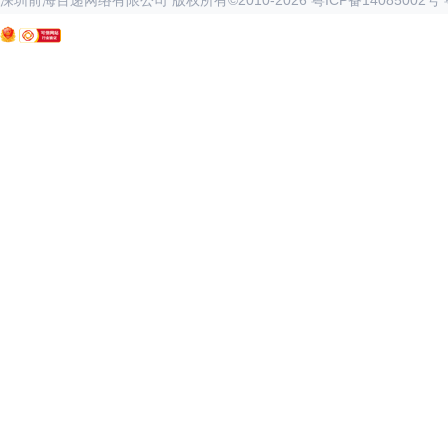
深圳前海百递网络有限公司 版权所有©2010-
2026
粤ICP备14085002号