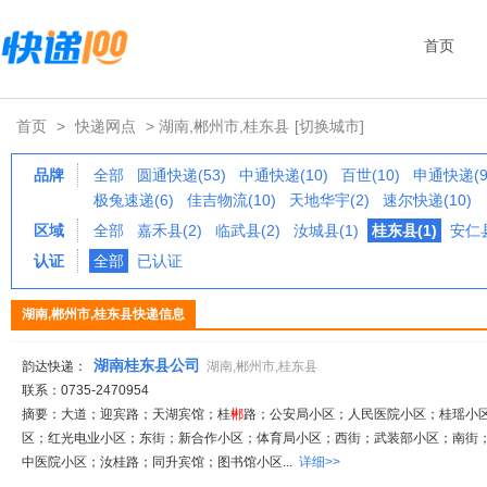
首页
首页
>
快递网点
> 湖南,郴州市,桂东县
[切换城市]
品牌
全部
圆通快递(53)
中通快递(10)
百世(10)
申通快递(9
极兔速递(6)
佳吉物流(10)
天地华宇(2)
速尔快递(10)
区域
全部
嘉禾县(2)
临武县(2)
汝城县(1)
桂东县(1)
安仁县
认证
全部
已认证
湖南,郴州市,桂东县快递信息
湖南桂东县公司
韵达快递：
湖南,郴州市,桂东县
联系：0735-2470954
摘要：大道；迎宾路；天湖宾馆；桂
郴
路；公安局小区；人民医院小区；桂瑶小
区；红光电业小区；东街；新合作小区；体育局小区；西街；武装部小区；南街
中医院小区；汝桂路；同升宾馆；图书馆小区...
详细>>