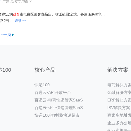
店
广东,茂名市,电白区
名称:云润
茂名
市电白区莱客食品店。收派范围:全境。备注:服务时间：
村一路2号。
详细>>
下一页
100
核心产品
解决方案
快递100
电商解决方
百递云·API开放平台
金融解决方
百递云·电商快递管家SaaS
ERP解决方
百递云·企业快递管理SaaS
ISV解决方案
快递100收件端/快递超市
商家多地址
企业多办公
企业小邮局