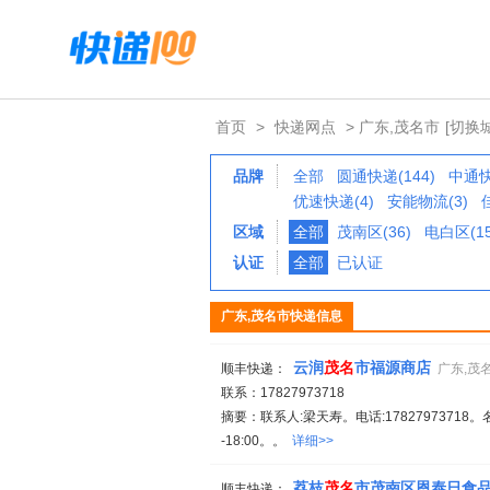
首页
>
快递网点
> 广东,茂名市
[切换
品牌
全部
圆通快递(144)
中通快
优速快递(4)
安能物流(3)
区域
全部
茂南区(36)
电白区(15
认证
全部
已认证
广东,茂名市快递信息
云润
茂名
市福源商店
顺丰快递：
广东,茂
联系：17827973718
摘要：联系人:梁天寿。电话:17827973718。
-18:00。。
详细>>
荔枝
茂名
市茂南区恩泰日食
顺丰快递：