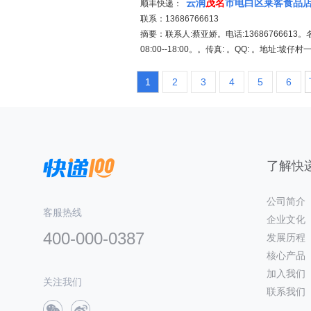
云润
茂名
市电白区莱客食品
顺丰快递：
联系：13686766613
摘要：联系人:蔡亚娇。电话:13686766613。
08:00--18:00。。传真: 。QQ: 。地址:坡仔
1
2
3
4
5
6
了解快递
公司简介
客服热线
企业文化
400-000-0387
发展历程
核心产品
加入我们
关注我们
联系我们