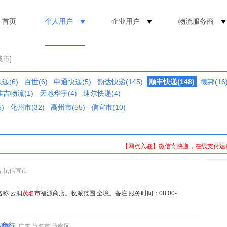
首页
个人用户
企业用户
物流服务商
城市]
递(6)
百世(6)
申通快递(5)
韵达快递(145)
顺丰快递(148)
德邦(16
佳吉物流(1)
天地华宇(4)
速尔快递(4)
)
化州市(32)
高州市(55)
信宜市(10)
【网点入驻】微信寄快递，在线支付运
名市,信宜市
名称:云润
茂名
市福源商店。收派范围:全境。备注:服务时间：08:00-
品商行
广东,茂名市,茂南区