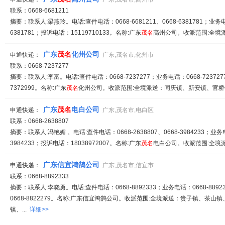
联系：0668-6681211
摘要：联系人:梁燕玲。电话:查件电话：0668-6681211、0668-6381781；业务电话：
6381781；投诉电话：15119710133。名称:广东
茂名
高州公司。收派范围:全境派
广东
茂名
化州公司
申通快递：
广东,茂名市,化州市
联系：0668-7237277
摘要：联系人:李富。电话:查件电话：0668-7237277；业务电话：0668-7237277
7372999。名称:广东
茂名
化州公司。收派范围:全境派送：同庆镇、新安镇、官桥镇
广东
茂名
电白公司
申通快递：
广东,茂名市,电白区
联系：0668-2638807
摘要：联系人:冯艳媚 。电话:查件电话：0668-2638807、0668-3984233；业务电话
3984233；投诉电话：18038972007。名称:广东
茂名
电白公司。收派范围:全境派
广东信宜鸿鹄公司
申通快递：
广东,茂名市,信宜市
联系：0668-8892333
摘要：联系人:李哓勇。电话:查件电话：0668-8892333；业务电话：0668-88923
0668-8822279。名称:广东信宜鸿鹄公司。收派范围:全境派送：贵子镇、茶
镇、...
详细>>