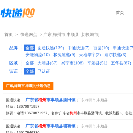
首页
首页
>
快递网点
> 广东,梅州市,丰顺县
[切换城市]
品牌
全部
圆通快递(139)
中通快递(7)
百世(10)
申通快递(7
安能物流(10)
极兔速递(9)
天地华宇(2)
速尔快递(3)
区域
全部
大埔县(67)
兴宁市(108)
平远县(51)
五华县(87)
认证
全部
已认证
广东,梅州市,丰顺县快递信息
广东省
梅州
市丰顺县潘田镇
圆通快递：
广东,梅州市,丰顺县
联系：13670871957
摘要：电话:13670871957。名称:广东省
梅州
市丰顺县潘田镇。收派范围:-。备注
广东省
梅州
市丰顺县埔寨镇
圆通快递：
广东,梅州市,丰顺县
联系：15917946330