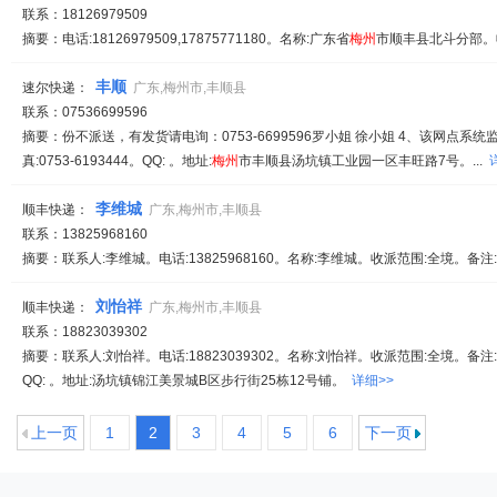
联系：18126979509
摘要：电话:18126979509,17875771180。名称:广东省
梅州
市顺丰县北斗分部。收
丰顺
速尔快递：
广东,梅州市,丰顺县
联系：07536699596
摘要：份不派送，有发货请电询：0753-6699596罗小姐 徐小姐 4、该网点系统
真:0753-6193444。QQ: 。地址:
梅州
市丰顺县汤坑镇工业园一区丰旺路7号。...
李维城
顺丰快递：
广东,梅州市,丰顺县
联系：13825968160
摘要：联系人:李维城。电话:13825968160。名称:李维城。收派范围:全境。备注:服
刘怡祥
顺丰快递：
广东,梅州市,丰顺县
联系：18823039302
摘要：联系人:刘怡祥。电话:18823039302。名称:刘怡祥。收派范围:全境。备注:服务
QQ: 。地址:汤坑镇锦江美景城B区步行街25栋12号铺。
详细>>
上一页
1
2
3
4
5
6
下一页