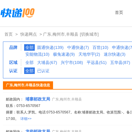
首页
首页
>
快递网点
> 广东,梅州市,丰顺县
[切换城市]
品牌
全部
圆通快递(139)
中通快递(7)
百世(10)
申通快递(7
安能物流(10)
极兔速递(9)
天地华宇(2)
速尔快递(3)
区域
全部
大埔县(67)
兴宁市(108)
平远县(51)
五华县(87)
认证
全部
已认证
广东,梅州市,丰顺县快递信息
埔寨邮政支局
邮政国内：
广东,梅州市,丰顺县
联系：0753-6570567
摘要：联系人:罗凯。电话:0753-6570567。名称:埔寨邮政支局。收派范围:-。备
17:00。
详细>>
龙岗邮政支局
邮政国内：
广东,梅州市,丰顺县