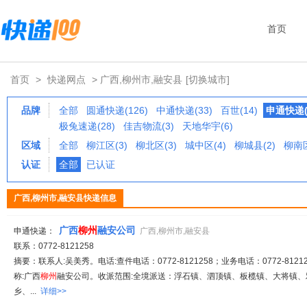
首页
首页
>
快递网点
> 广西,柳州市,融安县
[切换城市]
品牌
全部
圆通快递(126)
中通快递(33)
百世(14)
申通快递(
极兔速递(28)
佳吉物流(3)
天地华宇(6)
区域
全部
柳江区(3)
柳北区(3)
城中区(4)
柳城县(2)
柳南区
认证
全部
已认证
广西,柳州市,融安县快递信息
广西
柳州
融安公司
申通快递：
广西,柳州市,融安县
联系：0772-8121258
摘要：联系人:吴美秀。电话:查件电话：0772-8121258；业务电话：0772-81212
称:广西
柳州
融安公司。收派范围:全境派送：浮石镇、泗顶镇、板榄镇、大将镇
乡、...
详细>>