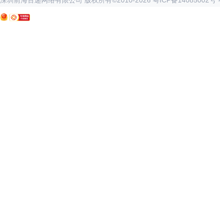
深圳前海百递网络有限公司 版权所有©2010-
2026
粤ICP备14085002号