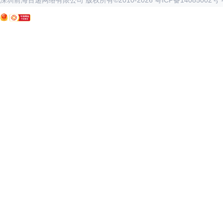
深圳前海百递网络有限公司 版权所有©2010-
2026
粤ICP备14085002号