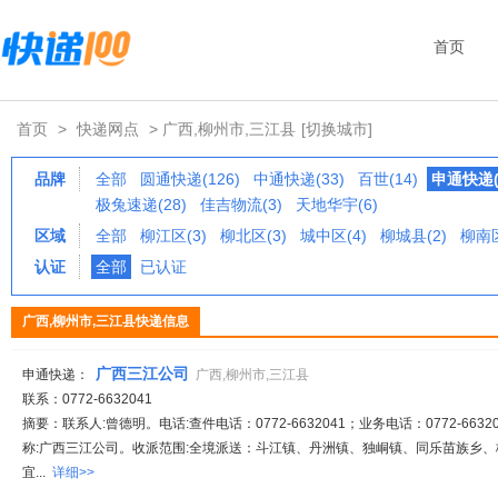
首页
首页
>
快递网点
> 广西,柳州市,三江县
[切换城市]
品牌
全部
圆通快递(126)
中通快递(33)
百世(14)
申通快递(
极兔速递(28)
佳吉物流(3)
天地华宇(6)
区域
全部
柳江区(3)
柳北区(3)
城中区(4)
柳城县(2)
柳南区
认证
全部
已认证
广西,柳州市,三江县快递信息
广西三江公司
申通快递：
广西,柳州市,三江县
联系：0772-6632041
摘要：联系人:曾德明。电话:查件电话：0772-6632041；业务电话：0772-66320
称:广西三江公司。收派范围:全境派送：斗江镇、丹洲镇、独峒镇、同乐苗族乡
宜...
详细>>