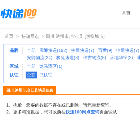
首页
首页
>
快递网点
> 四川,泸州市,合江县
[切换城市]
品牌
全部
圆通快递(192)
中通快递(7)
百世(9)
申通快递(7)
安能物流(24)
极兔速递(3)
佳吉物流(5)
天地华宇(2)
区域
全部
龙马潭区(1)
认证
全部
已认证
四川,泸州市,合江县快递信息
1、抱歉，您要的数据不存在或已删除，请您重新查询。
2、更多精准数据，您可以前往
快递100网点查询
页面试试！