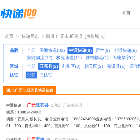
首页
首页
>
快递网点
> 四川,广元市,旺苍县
[切换城市]
品牌
全部
圆通快递(83)
中通快递(9)
百世(9)
申通快递(6)
安能物流(12)
极兔速递(11)
佳吉物流(1)
天地华宇(1)
区域
全部
旺苍县(2)
利州区(2)
朝天区(2)
苍溪县(1)
昭化区
认证
全部
已认证
四川,广元市,旺苍县快递信息
广元
旺苍县
中通快递：
四川,广元市,旺苍县
联系：18882424006
摘要：联系人:杨长俊。电话:查件电话：18882424006业务电话：13795892068
01—700、百丈街01—400、百灵街01—100、文化巷01—100、商业北街01—10
广元
宝轮
中通快递：
四川,广元市,利州区