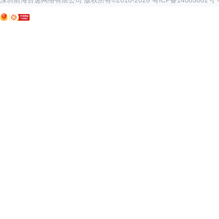
深圳前海百递网络有限公司 版权所有©2010-
2026
粤ICP备14085002号