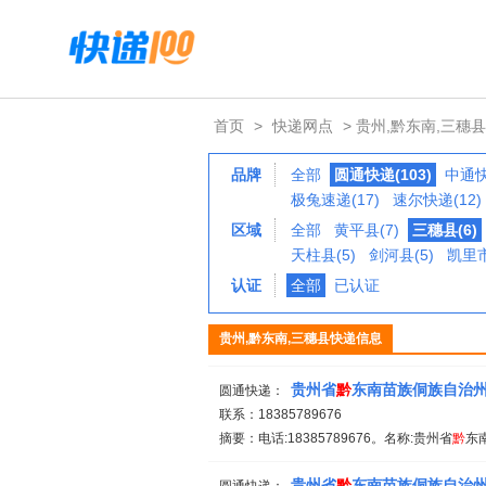
首页
>
快递网点
> 贵州,黔东南,三穗县
品牌
全部
圆通快递(103)
中通快
极兔速递(17)
速尔快递(12)
区域
全部
黄平县(7)
三穗县(6)
天柱县(5)
剑河县(5)
凯里市
认证
全部
已认证
贵州,黔东南,三穗县快递信息
贵州省
黔
东南苗族侗族自治
圆通快递：
联系：18385789676
摘要：电话:18385789676。名称:贵州省
黔
东
贵州省
黔
东南苗族侗族自治