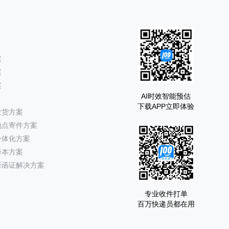
案
案
案
AI时效智能预估
下载APP立即体验
发货方案
地点寄件方案
一体化方案
降本方案
所函证解决方案
专业收件打单
百万快递员都在用