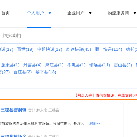
首页
个人用户
企业用户
物流服务商
[切换城市]
递(17)
百世(19)
申通快递(17)
韵达快递(43)
顺丰快递(114)
德邦(1
施秉县(1)
丹寨县(4)
麻江县(1)
岑巩县(1)
镇远县(11)
雷山县(2)
(27)
台江县(2)
黎平县(18)
【网点入驻】微信寄快递，在线支付运
州三穗县雪洞镇
贵州,黔东南,三穗县
南苗族侗族自治州三穗县雪洞镇。收派范围:-。备注:-。
详细>>
州三穗县款场乡