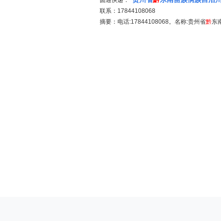
圆通快递：
联系：17844108068
摘要：电话:17844108068。名称:贵州省
黔
东