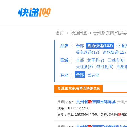
首页
>
快递网点
> 贵州,黔东南,锦屏县
品牌
全部
圆通快递(103)
中通快
极兔速递(17)
速尔快递(12)
区域
全部
黄平县(7)
三穗县(6)
天柱县(5)
剑河县(5)
凯里市
认证
全部
已认证
贵州,黔东南,锦屏县快递信息
贵州省
黔
东南州锦屏县
圆通快递：
贵州,
联系：18085547750
摘要：电话:18085547750。名称:贵州省
黔
东
贵州省
黔
东南苗族侗族自治