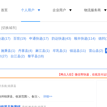
首页
个人用户
企业用户
物流服务商
[切换城市]
递(17)
百世(19)
申通快递(17)
韵达快递(43)
顺丰快递(114)
德邦(1
施秉县(1)
丹寨县(4)
麻江县(1)
岑巩县(1)
镇远县(11)
雷山县(2)
(27)
台江县(2)
黎平县(18)
【网点入驻】微信寄快递，在线支付运
黔东南,锦屏县
南州锦屏县。收派范围:-。备注:-。
详细>>
州锦屏县敦寨镇