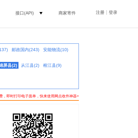
|
注册
登录
接口(API)
商家寄件
37)
邮政国内(243)
安能物流(10)
锦屏县(2)
从江县(2)
榕江县(9)
费，即时打印电子面单，快来使用网点收件神器>