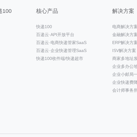
100
核心产品
解决方案
快递100
电商解决方
百递云·API开放平台
金融解决方
百递云·电商快递管家SaaS
ERP解决方
百递云·企业快递管理SaaS
ISV解决方案
快递100收件端/快递超市
商家多地址
企业多办公
企业小邮局
企业快递费
会计师事务