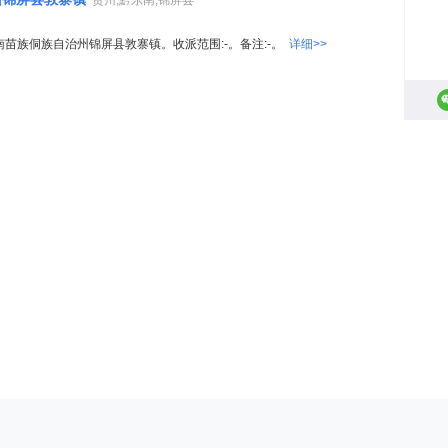
贵州,黔东南,锦屏县
南苗族侗族自治州锦屏县敦寨镇。收派范围:-。备注:-。
详细>>