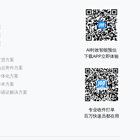
案
案
案
AI时效智能预估
下载APP立即体验
发货方案
地点寄件方案
一体化方案
降本方案
所函证解决方案
专业收件打单
百万快递员都在用