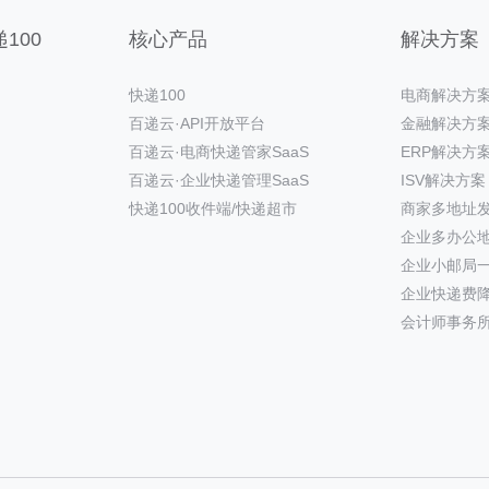
100
核心产品
解决方案
快递100
电商解决方
百递云·API开放平台
金融解决方
百递云·电商快递管家SaaS
ERP解决方
百递云·企业快递管理SaaS
ISV解决方案
快递100收件端/快递超市
商家多地址
企业多办公
企业小邮局
企业快递费
会计师事务