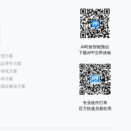
案
案
案
AI时效智能预估
下载APP立即体验
发货方案
地点寄件方案
一体化方案
降本方案
所函证解决方案
专业收件打单
百万快递员都在用