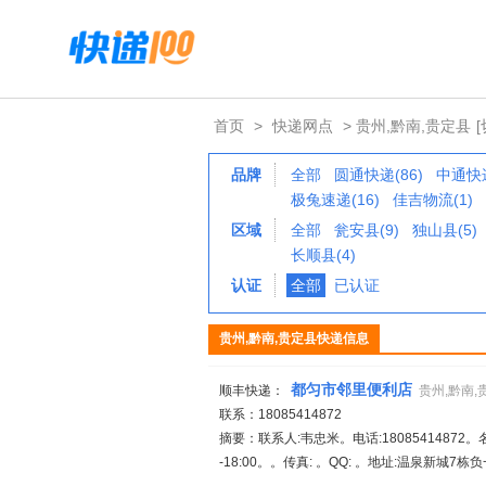
首页
>
快递网点
> 贵州,黔南,贵定县
品牌
全部
圆通快递(86)
中通快递
极兔速递(16)
佳吉物流(1)
区域
全部
瓮安县(9)
独山县(5)
长顺县(4)
认证
全部
已认证
贵州,黔南,贵定县快递信息
都匀市邻里便利店
顺丰快递：
贵州,黔南,
联系：18085414872
摘要：联系人:韦忠米。电话:18085414872
-18:00。。传真: 。QQ: 。地址:温泉新城7