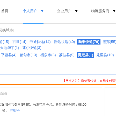
首页
个人用户
企业用户
物流服务商
[切换城市]
(15)
百世(14)
申通快递(14)
韵达快递(40)
顺丰快递(79)
德邦(55
天地华宇(1)
速尔快递(3)
平塘县(4)
都匀市(13)
福泉市(5)
荔波县(5)
贵定县(1)
龙里县(10)
【网点入驻】微信寄快递，在线支付运
贵定县
。名称:都匀市邻里便利店。收派范围:全境。备注:服务时间：08:00-
栋负一楼。
详细>>