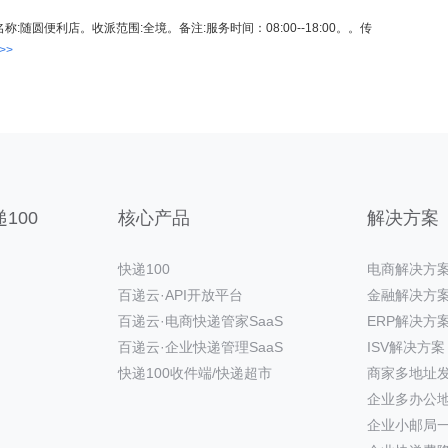
名称:随圆便利店。收派范围:全境。备注:服务时间：08:00--18:00。。传
>>
100
核心产品
解决方案
快递100
电商解决方
百递云·API开放平台
金融解决方
百递云·电商快递管家SaaS
ERP解决方
百递云·企业快递管理SaaS
ISV解决方案
快递100收件端/快递超市
商家多地址
企业多办公
企业小邮局