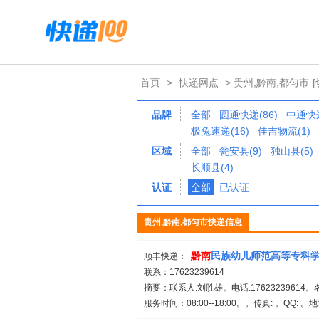
首页
>
快递网点
> 贵州,黔南,都匀市
品牌
全部
圆通快递(86)
中通快递
极兔速递(16)
佳吉物流(1)
区域
全部
瓮安县(9)
独山县(5)
长顺县(4)
认证
全部
已认证
贵州,黔南,都匀市快递信息
黔
南
民族幼儿师范高等专科
顺丰快递：
联系：17623239614
摘要：联系人:刘胜雄。电话:17623239614。
服务时间：08:00--18:00。。传真: 。QQ: 。