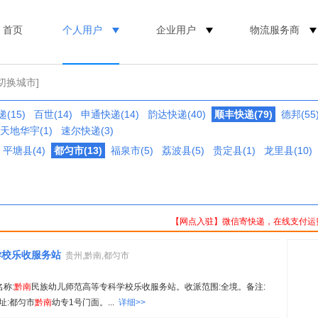
首页
个人用户
企业用户
物流服务商
[切换城市]
(15)
百世(14)
申通快递(14)
韵达快递(40)
顺丰快递(79)
德邦(55
天地华宇(1)
速尔快递(3)
平塘县(4)
都匀市(13)
福泉市(5)
荔波县(5)
贵定县(1)
龙里县(10)
【网点入驻】微信寄快递，在线支付运
学校乐收服务站
贵州,黔南,都匀市
名称:
黔
南
民族幼儿师范高等专科学校乐收服务站。收派范围:全境。备注:
地址:都匀市
黔
南
幼专1号门面。...
详细>>