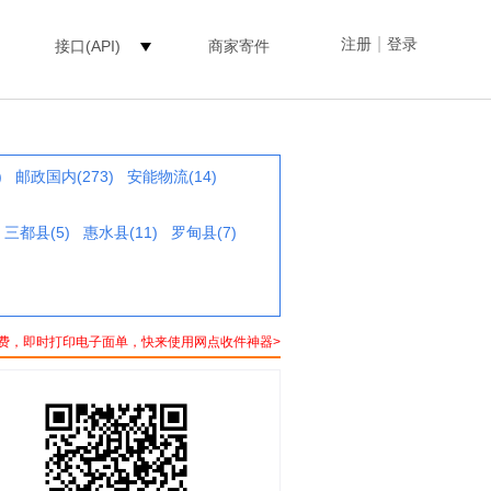
|
注册
登录
接口(API)
商家寄件
)
邮政国内(273)
安能物流(14)
三都县(5)
惠水县(11)
罗甸县(7)
费，即时打印电子面单，快来使用网点收件神器>