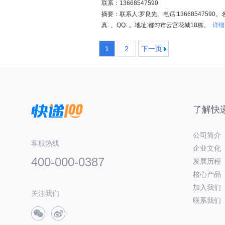
联系：13668547590
摘要：联系人:罗良先。电话:13668547590。
真: 。QQ: 。地址:都匀市云宫花城18栋。
详细
1
2
下一页
了解快递
公司简介
客服热线
企业文化
400-000-0387
发展历程
核心产品
加入我们
关注我们
联系我们