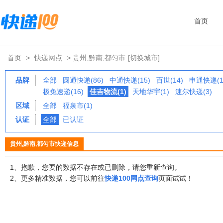
首页
首页
>
快递网点
> 贵州,黔南,都匀市
[切换城市]
品牌
全部
圆通快递(86)
中通快递(15)
百世(14)
申通快递(1
极兔速递(16)
佳吉物流(1)
天地华宇(1)
速尔快递(3)
区域
全部
福泉市(1)
认证
全部
已认证
贵州,黔南,都匀市快递信息
1、抱歉，您要的数据不存在或已删除，请您重新查询。
2、更多精准数据，您可以前往
快递100网点查询
页面试试！