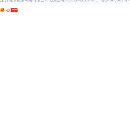
深圳前海百递网络有限公司 版权所有©2010-
2026
粤ICP备14085002号