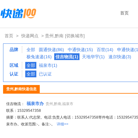
首页
首页
>
快递网点
> 贵州,黔南
[切换城市]
品牌
全部
圆通快递(86)
中通快递(15)
百世(14)
申通快递(1
极兔速递(16)
佳吉物流(1)
天地华宇(1)
速尔快递(3)
区域
全部
福泉市(1)
认证
全部
已认证
贵州,黔南快递信息
福泉市办
佳吉物流：
贵州,黔南,福泉市
联系：15329547358
摘要：联系人:代志荣。电话:负责人电话：15329547358寄件电话：1532954735
泉市办。收派范围:-。备注:-。
详细>>