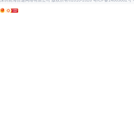
深圳前海百递网络有限公司 版权所有©2010-
2026
粤ICP备14085002号