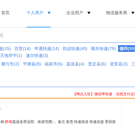
首页
个人用户
企业用户
物流服务商
]
(15)
百世(14)
申通快递(14)
韵达快递(40)
顺丰快递(79)
德邦(55
天地华宇(1)
速尔快递(3)
都匀市(2)
平塘县(8)
福泉市(6)
荔波县(4)
贵定县(6)
龙里县(3)
三
【网点入驻】微信寄快递，在线支付运
县
名称:
黔
南
荔波县营业部。收派范围:-。备注:发货 快递派送 快递自提 零担派