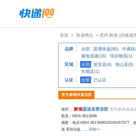
首页
>
快递网点
> 贵州,黔南
[切换城市
品牌
全部
圆通快递(86)
中通快递
极兔速递(16)
佳吉物流(1)
区域
全部
瓮安县(4)
独山县(5)
长顺县(1)
认证
全部
已认证
贵州,黔南快递信息
黔
南
荔波县营业部
德邦：
贵州,黔南,荔波
联系：0854-3613898
摘要：电话:0854-3613898/18185457577。
送 零担自提。...
详细>>