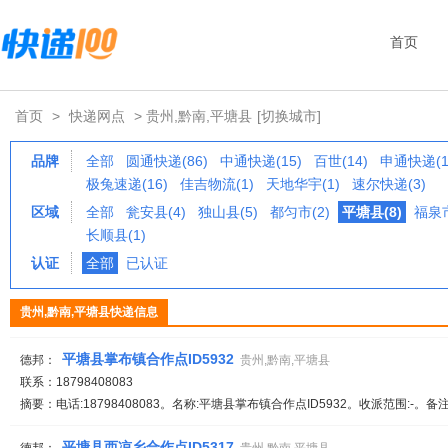
首页
首页
>
快递网点
> 贵州,黔南,平塘县
[切换城市]
品牌
全部
圆通快递(86)
中通快递(15)
百世(14)
申通快递(1
极兔速递(16)
佳吉物流(1)
天地华宇(1)
速尔快递(3)
区域
全部
瓮安县(4)
独山县(5)
都匀市(2)
平塘县(8)
福泉市
长顺县(1)
认证
全部
已认证
贵州,黔南,平塘县快递信息
平塘县掌布镇合作点ID5932
德邦：
贵州,黔南,平塘县
联系：18798408083
摘要：电话:18798408083。名称:平塘县掌布镇合作点ID5932。收派范围:-。备
平塘县西凉乡合作点ID5317