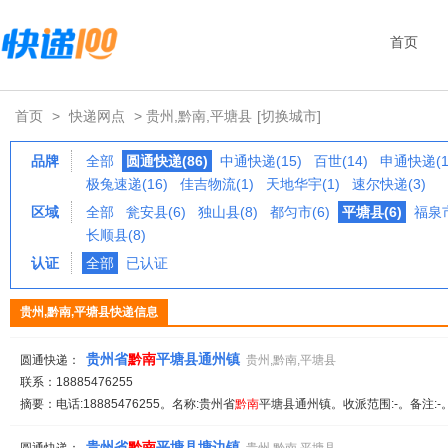
首页
首页
>
快递网点
> 贵州,黔南,平塘县
[切换城市]
品牌
全部
圆通快递(86)
中通快递(15)
百世(14)
申通快递(1
极兔速递(16)
佳吉物流(1)
天地华宇(1)
速尔快递(3)
区域
全部
瓮安县(6)
独山县(8)
都匀市(6)
平塘县(6)
福泉市
长顺县(8)
认证
全部
已认证
贵州,黔南,平塘县快递信息
贵州省
黔
南
平塘县通州镇
圆通快递：
贵州,黔南,平塘县
联系：18885476255
摘要：电话:18885476255。名称:贵州省
黔
南
平塘县通州镇。收派范围:-。备注:
贵州省
黔
南
平塘县塘边镇