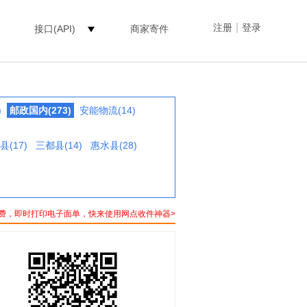
|
注册
登录
接口(API)
商家寄件
)
邮政国内(273)
安能物流(14)
县(17)
三都县(14)
惠水县(28)
费，即时打印电子面单，快来使用网点收件神器>