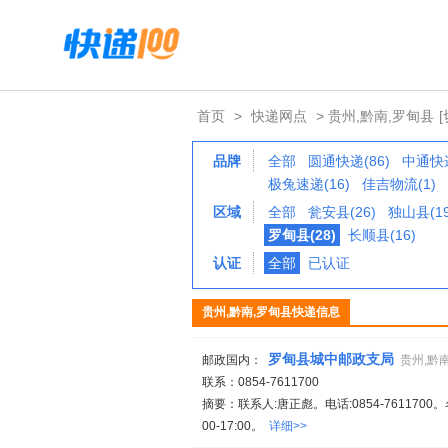
首页
>
快递网点
> 贵州,黔南,罗甸县
品牌
全部
圆通快递(86)
中通快递
极兔速递(16)
佳吉物流(1)
区域
全部
瓮安县(26)
独山县(19
罗甸县(28)
长顺县(16)
认证
全部
已认证
贵州,黔南,罗甸县快递信息
罗甸县城中邮政支局
邮政国内：
贵州,黔
联系：0854-7611700
摘要：联系人:唐正彪。电话:0854-76117
00-17:00。
详细>>