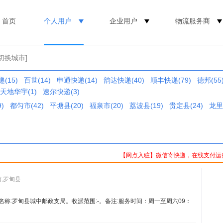
首页
个人用户
企业用户
物流服务商
[切换城市]
(15)
百世(14)
申通快递(14)
韵达快递(40)
顺丰快递(79)
德邦(55
天地华宇(1)
速尔快递(3)
)
都匀市(42)
平塘县(20)
福泉市(20)
荔波县(19)
贵定县(24)
龙里
【网点入驻】微信寄快递，在线支付运
南,罗甸县
00。名称:罗甸县城中邮政支局。收派范围:-。备注:服务时间：周一至周六09：