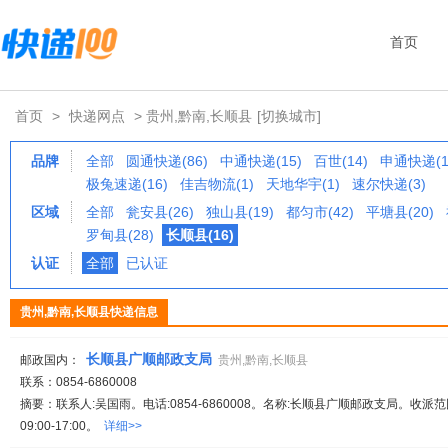
首页
首页
>
快递网点
> 贵州,黔南,长顺县
[切换城市]
品牌
全部
圆通快递(86)
中通快递(15)
百世(14)
申通快递(1
极兔速递(16)
佳吉物流(1)
天地华宇(1)
速尔快递(3)
区域
全部
瓮安县(26)
独山县(19)
都匀市(42)
平塘县(20)
罗甸县(28)
长顺县(16)
认证
全部
已认证
贵州,黔南,长顺县快递信息
长顺县广顺邮政支局
邮政国内：
贵州,黔南,长顺县
联系：0854-6860008
摘要：联系人:吴国雨。电话:0854-6860008。名称:长顺县广顺邮政支局。收派
09:00-17:00。
详细>>