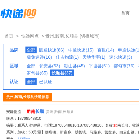
首页
首页
>
快递网点
> 贵州,黔南,长顺县
[切换城市]
品牌
全部
圆通快递(86)
中通快递(15)
百世(14)
申通快递(1
极兔速递(16)
佳吉物流(1)
天地华宇(1)
速尔快递(3)
区域
全部
瓮安县(53)
独山县(45)
平塘县(51)
都匀市(76)
罗甸县(65)
长顺县(37)
认证
全部
已认证
贵州,黔南,长顺县快递信息
黔
南
长顺
安能物流：
贵州,黔南,长顺县
联系：18708548810
摘要：联系人:孙碧昌。电话:18708548810;18708548810。名称:
黔
南长顺。收派
系列，加收：50元/票】摆所镇、新寨乡、鼓扬镇、马路乡、营盘乡、白云山镇